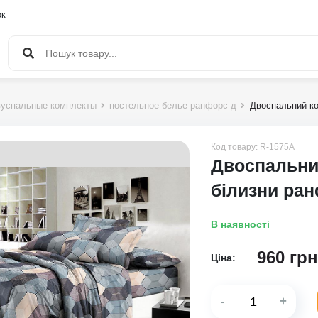
ок
успальные комплекты
постельное белье ранфорс д
Двоспальний ко
Код товару:
R-1575A
Двоспальни
білизни ра
В наявності
960
грн
Ціна:
-
+