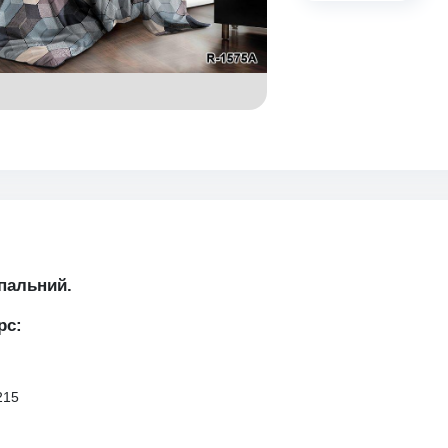
пальний.
рс:
х215