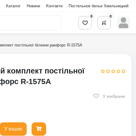
Каталог
Новини
Контакти
Постельное белье Хмельницкий
0
0
мплект постільної білизни ранфорс R-1575A
й комплект постільної
нфорс R-1575A
У вибране
У кошик