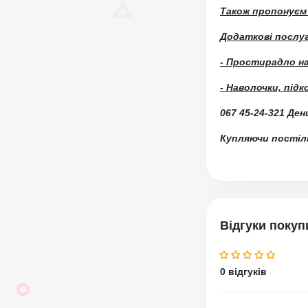
Також пропонуєм 
Додаткові послуг
- Простирадло на
- Наволочки, підк
067 45-24-321 Де
Купляючи постіль
Відгуки покуп
0 відгуків