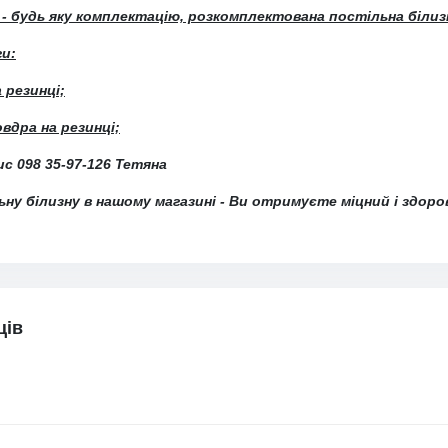
- будь яку комплектацію, розкомплектована постільна білиз
и:
 резинці;
овдра на резинці;
нис
098 35-97-126 Тетяна
ну білизну в нашому магазині - Ви отримуєте міцний і здоро
ців