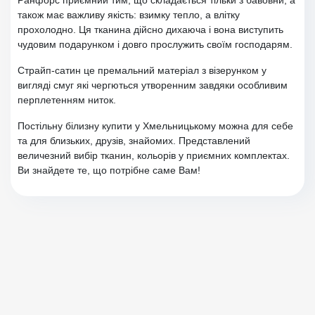
Ранфорс приємний тим, що складається тільки з бавовни, а
також має важливу якість: взимку тепло, а влітку
прохолодно. Ця тканина дійсно дихаюча і вона виступить
чудовим подарунком і довго прослужить своїм господарям.
Страйп-сатин це премальний матеріал з візерунком у
вигляді смуг які чергються утворенним завдяки особливим
перплетенням ниток.
Постільну білизну купити у Хмельницькому можна для себе
та для близьких, друзів, знайомих. Представлений
величезний вибір тканин, кольорів у приємних комплектах.
Ви знайдете те, що потрібне саме Вам!