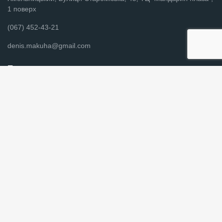
1 поверх
(067) 452-43-21
denis.makuha@gmail.com
Покупцям
Каталог
Новини
Контакти
Постельное белье Хмельницкий
Графік роботи
Вт - Нд з 9:00 до 16:00
Слідкуйте за нами