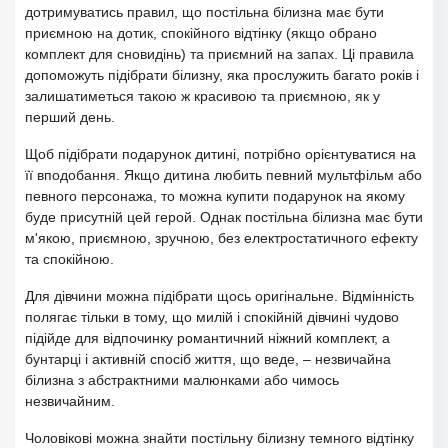
дотримуватись правил, що постільна білизна має бути
приємною на дотик, спокійного відтінку (якщо обрано
комплект для сновидінь) та приємний на запах. Ці правила
допоможуть підібрати білизну, яка прослужить багато років і
залишатиметься такою ж красивою та приємною, як у
перший день.
Щоб підібрати подарунок дитині, потрібно орієнтуватися на
її вподобання. Якщо дитина любить певний мультфільм або
певного персонажа, то можна купити подарунок на якому
буде присутній цей герой. Однак постільна білизна має бути
м'якою, приємною, зручною, без електростатичного ефекту
та спокійною.
Для дівчини можна підібрати щось оригінальне. Відмінність
полягає тільки в тому, що милій і спокійній дівчині чудово
підійде для відпочинку романтичний ніжний комплект, а
бунтарці і активній спосіб життя, що веде, – незвичайна
білизна з абстрактними малюнками або чимось
незвичайним.
Чоловікові можна знайти постільну білизну темного відтінку